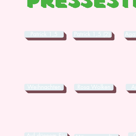
Pressest
Patrick 1,5
Patrick 1,5 (2)
Agat
Weihnachten
Rosa Wolken
A
Auf dünnem Eis