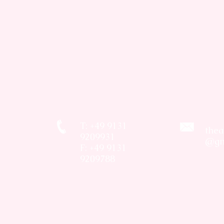
T: +49 9131
thea
9209931
@gm
F: +49 9131
9209788