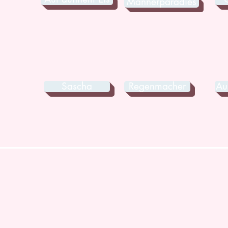
Männerparadies
Sascha
Regenmacher
Au