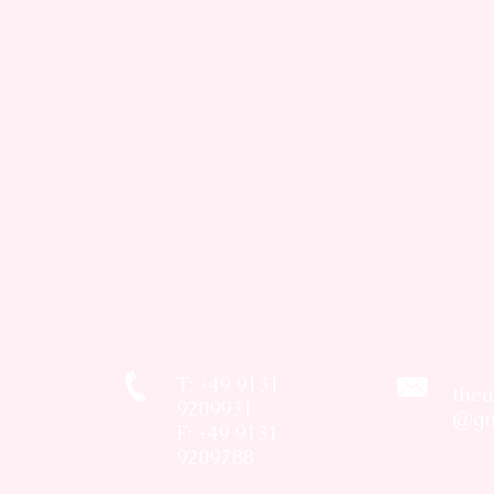
T: +49 9131
thea
9209931
@gm
F: +49 9131
9209788