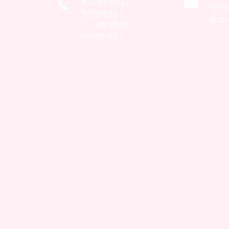
T: +49 9131
thea
9209931
@gm
F: +49 9131
9209788