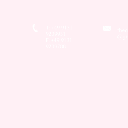
T: +49 9131
thea
9209931
@gm
F: +49 9131
9209788