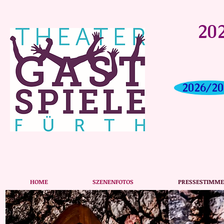
202
2026/20
HOME
SZENENFOTOS
PRESSESTIMM