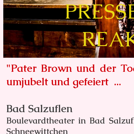
PRESS
REA
"Pater Brown und der
To
umjubelt und gefeiert ...
Bad Salzuflen
Boulevardtheater in Bad Salzufl
Schneewittchen