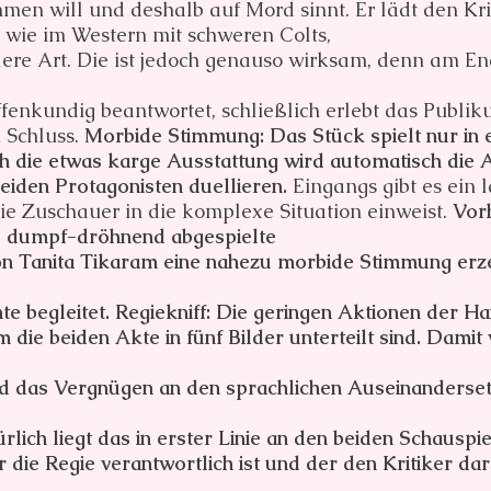
hmen will und deshalb auf Mord sinnt. Er lädt den Kr
 wie im Western mit schweren Colts,
lere Art. Die ist jedoch genauso wirksam, denn am End
fenkundig beantwortet, schließlich erlebt das Publi
 Schluss.
Morbide Stimmung: Das Stück spielt nur in
urch die etwas karge Ausstattung wird automatisch di
 beiden Protagonisten duellieren.
Eingangs gibt es ein 
ie Zuschauer in die komplexe Situation einweist.
Vorh
s dumpf-dröhnend abgespielte
von Tanita Tikaram eine nahezu morbide Stimmung erze
te begleitet. Regiekniff: Die geringen Aktionen der 
m die beiden Akte in fünf Bilder unterteilt sind. Dam
nd das Vergnügen an den sprachlichen Auseinanderset
ürlich liegt das in erster Linie an den beiden Schaus
die Regie verantwortlich ist und der den Kritiker dar