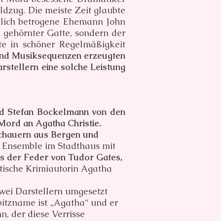
ldzug. Die meiste Zeit glaubte
ntlich betrogene Ehemann John
gehörnter Gatte, sondern der
te in schöner Regelmäßigkeit
 und Musiksequenzen erzeugten
stellern eine solche Leistung
nd Stefan Bockelmann von den
Mord an Agatha Christie.
schauern aus Bergen und
s Ensemble im Stadthaus mit
us der Feder von Tudor Gates,
itische Krimiautorin Agatha
zwei Darstellern umgesetzt
Spitzname ist „Agatha“ und er
hn, der diese Verrisse