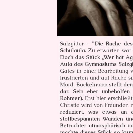
Salzgitter - "
Die Rache des
Schulaula.
Zu erwarten war 
Doch das Stück „Wer hat Aga
Aula des Gymnasiums Salzgitt
Gates in einer Bearbeitung 
frustrierten und auf Rache s
Mord.
Bockelmann stellt den
dar. Sein eher unbeholfen
Rohmer).
Erst hier erschließ
Christie wird von Freunden 
reduziert, was etwas an d
stoffbespannten Wänden und
Betrachter atmosphärisch 
machte dieses Stück so kur