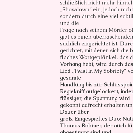
schließlich nicht mehr hinne
„Showdown“ ein, jedoch nicht
sondern durch eine viel subti
und die
Frage nach seinem Mörder of
gibt es einen überraschenden
sachlich eingerichtet ist. D
gerichtet, mit denen sich die
flaches Wortgeplänkel, das d
Vorhang hebt, wird durch da
Lied „Twist in My Sobriety“ 
gesamte
Handlung bis zur Schlusspoin
Regiekniff aufgelockert, inde
flüssiger, die Spannung wird
gekonnt aufrecht erhalten u
Dauer über
groß. Eingespieltes Duo: Nat
Thomas Rohmer, der auch für 
abgestimmt sind und