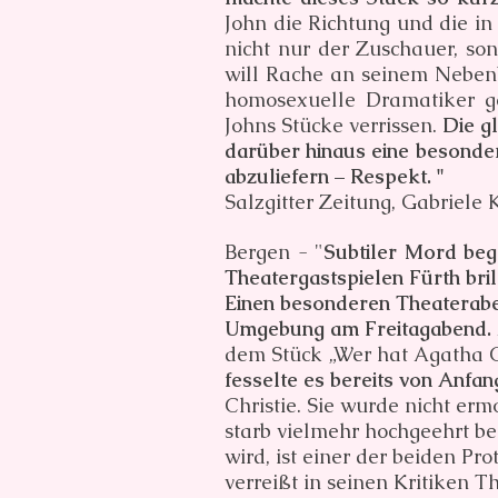
John die Richtung und die in
nicht nur der Zuschauer, so
will Rache an seinem Neben
homosexuelle Dramatiker ge
Johns Stücke verrissen.
Die g
darüber hinaus eine besonder
abzuliefern – Respekt. "
Salzgitter Zeitung, Gabriele 
Bergen - "
Subtiler Mord be
Theatergastspielen Fürth bri
Einen besonderen Theaterabe
Umgebung am Freitagabend.
dem Stück „Wer hat Agatha C
fesselte es bereits von Anfan
Christie. Sie wurde nicht erm
starb vielmehr hochgeehrt be
wird, ist einer der beiden Pr
verreißt in seinen Kritiken Th