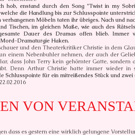
h hob, enstand durch den Song "Twist in my Sobri
elche die Handlung bis zur Schlusspointe unterstrich.
verhangenen Möbeln taten ihr übriges. Nach und nach
und Tischen, im gleichen Maße, wie auch des Rätse
gesamte Dauer des Dramas offen blieb. Immer w
en Mord-Dramaturgie Haken.
chauer und den Theaterkritiker Christie in dem Glau
n einem Nebenbuhler nehmen, der auch der Geliebt
ar, dass John Terry kein gehörnter Gatte, sondern
bt. Denn Arthur Christie hatte immer wieder in 
e Schlusspointe für ein mitreißendes Stück und zwei 
22.02.2016
EN VON VERANSTA
en dass es gestern eine wirklich gelungene Vorstellun