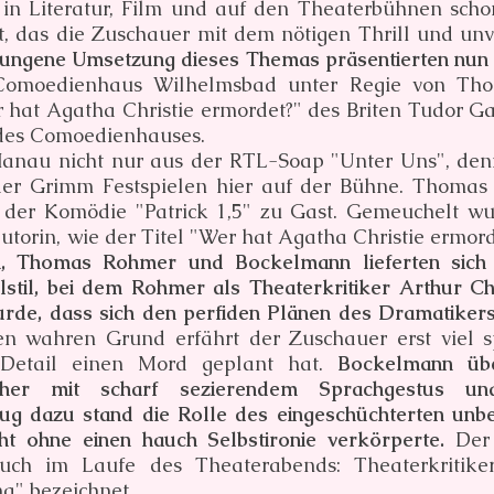
 in Literatur, Film und auf den Theaterbühnen sch
et, das die Zuschauer mit dem nötigen Thrill und u
lungene Umsetzung dieses Themas präsentierten nun 
Comoedienhaus Wilhelmsbad unter Regie von Th
r hat Agatha Christie ermordet?" des Briten Tudor G
 des Comoedienhauses.
nau nicht nur aus der RTL-Soap "Unter Uns", denn 
der Grimm Festspielen hier auf der Bühne. Thoma
der Komödie "Patrick 1,5" zu Gast. Gemeuchelt wu
utorin, wie der Titel "Wer hat Agatha Christie ermor
h, Thomas Rohmer und Bockelmann lieferten sich 
til, bei dem Rohmer als Theaterkritiker Arthur Chri
rde, dass sich den perfiden Plänen des Dramatikers 
den wahren Grund erfährt der Zuschauer erst viel 
e Detail einen Mord geplant hat.
Bockelmann übe
acher mit scharf sezierendem Sprachgestus un
g dazu stand die Rolle des eingeschüchterten unbeh
t ohne einen hauch Selbstironie verkörperte.
Der
 auch im Laufe des Theaterabends: Theaterkritik
a" bezeichnet.