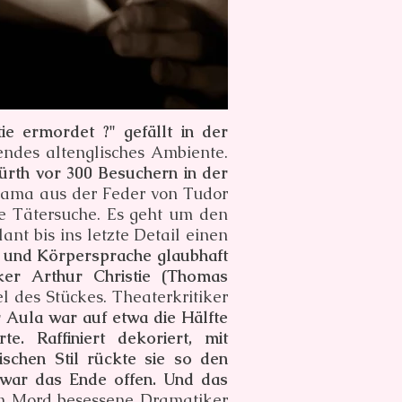
e ermordet ?" gefällt in der
ndes altenglisches Ambiente.
ürth vor 300 Besuchern in der
ama aus der Feder von Tudor
ne Tätersuche. Es geht um den
nt bis ins letzte Detail einen
k und Körpersprache glaubhaft
ker Arthur Christie (Thomas
el des Stückes. Theaterkritiker
 Aula war auf etwa die Hälfte
. Raffiniert dekoriert, mit
schen Stil rückte sie so den
war das Ende offen. Und das
m Mord besessene Dramatiker