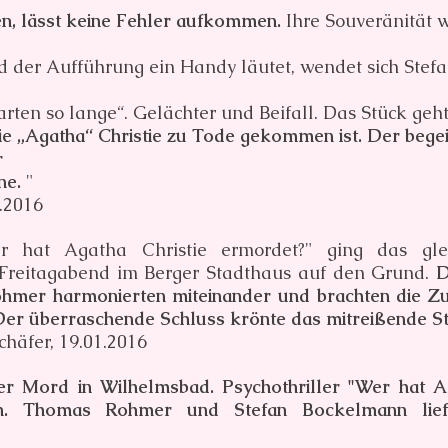
en, lässt keine Fehler aufkommen.
Ihre Souveränität w
nd der Aufführung ein Handy läutet, wendet sich Ste
arten so lange“. Gelächter und Beifall. Das Stück geh
wie „Agatha“ Christie zu Tode gekommen ist. Der begei
r
ne.
"
1.2016
 hat Agatha Christie ermordet?" ging das gle
 Freitagabend im Berger Stadthaus auf den Grund.
D
er harmonierten miteinander und brachten die Zus
Der überraschende Schluss krönte das mitreißende S
chäfer, 19.01.2016
ter Mord in Wilhelmsbad. Psychothriller "Wer hat A
. Thomas Rohmer und Stefan Bockelmann liefer