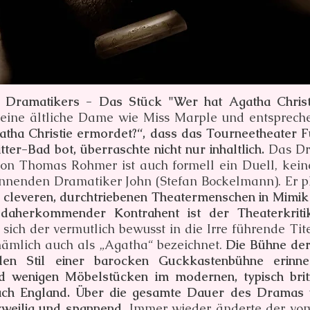
 Dramatikers - Das Stück "Wer hat Agatha Christi
eine ältliche Dame wie Miss Marple und entspreche
tha Christie ermordet?“, dass das Tourneetheater F
er-Bad bot, überraschte nicht nur inhaltlich.
Das Dr
von Thomas Rohmer ist auch formell ein Duell, kei
innenden Dramatiker John (Stefan Bockelmann). Er pla
 cleveren, durchtriebenen Theatermenschen in Mimi
 daherkommender Kontrahent ist der Theaterkriti
t sich der vermutlich bewusst in die Irre führende Tit
nämlich auch als „Agatha“ bezeichnet.
Die Bühne der
en Stil einer barocken Guckkastenbühne erinnerte
 wenigen Möbelstücken im modernen, typisch briti
nach England. Über die gesamte Dauer des Dramas 
zweilig und spannend.
Immer wieder änderte der vo