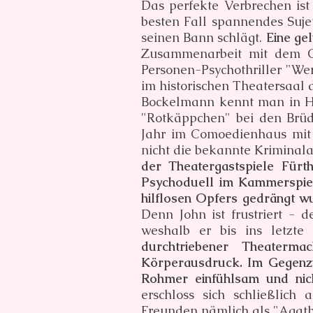
Das perfekte Verbrechen ist
besten Fall spannendes Suj
seinen Bann schlägt.
Eine ge
Zusammenarbeit mit dem 
Personen-Psychothriller "We
im historischen Theatersaal
Bockelmann kennt man in Ha
"Rotkäppchen" bei den Brü
Jahr im Comoedienhaus mit 
nicht die bekannte Kriminala
der Theatergastspiele Fürt
Psychoduell im Kammerspiels
hilflosen Opfers gedrängt wu
Denn John ist frustriert - 
weshalb er bis ins letzt
durchtriebener Theaterm
Körperausdruck. Im Gegenzu
Rohmer einfühlsam und nich
erschloss sich schließlich
Freunden nämlich als "Agath