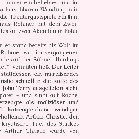
on immer ein beliebtes und im
nvorhersehbaren Wendungen in
die Theatergastspiele Fürth
in
omas Rohmer mit dem Zwei-
ates an zwei Abenden in Folge
er stand bereits als Wolf im
s Rohmer war im vergangenen
rde auf der Bühne allerdings
det?" vermuten ließ.
Der Leiter
stattdessen ein mitreißendes
stie schnell in die Rolle des
John Terry ausgeliefert sieht.
später - und sinnt auf Rache,
rzeugte als maliziöser und
d katzengleichem wendigen
olfenen Arthur Christie, den
 kryptische Titel des Stückes
er Arthur Christie wurde von