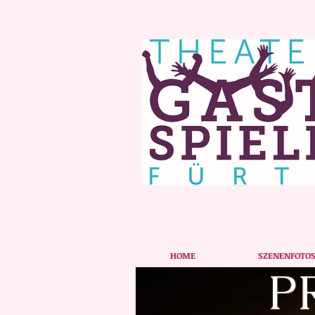
HOME
SZENENFOTO
P