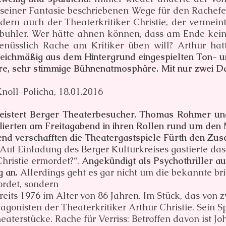
 seiner Fantasie beschriebenen Wege für den Rachefe
ndern auch der Theaterkritiker Christie, der vermei
buhler. Wer hätte ahnen können, dass am Ende kein 
nüsslich Rache am Kritiker üben will? Arthur hat
leichmäßig aus dem Hintergrund eingespielten Ton-
e, sehr stimmige Bühnenatmosphäre. Mit nur zwei Dar
Knoll-Policha, 18.01.2016
geistert Berger Theaterbesucher. Thomas Rohmer u
llierten am Freitagabend in ihren Rollen rund um den 
nd verschafften die Theatergastspiele Fürth den Zu
Auf Einladung des Berger Kulturkreises gastierte da
hristie ermordet?“.
Angekündigt als Psychothriller a
g an.
Allerdings geht es gar nicht um die bekannte br
ordet, sondern
reits 1976 im Alter von 86 Jahren. Im Stück, das von 
otagonisten der Theaterkritiker Arthur Christie. Sein 
eaterstücke. Rache für Verriss: Betroffen davon ist Jo