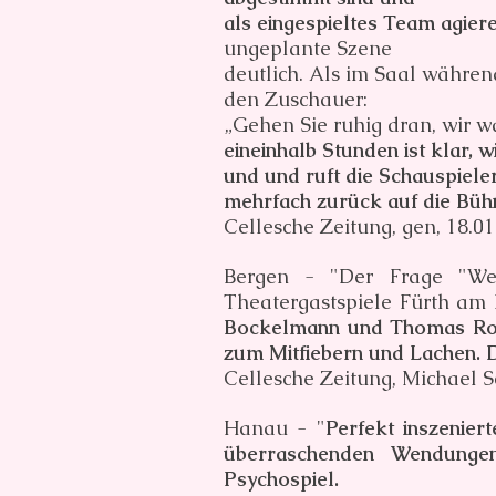
als eingespieltes Team agier
ungeplante Szene
deutlich. Als im Saal währe
den Zuschauer:
„Gehen Sie ruhig dran, wir w
eineinhalb Stunden ist klar, 
und und ruft die Schauspiele
mehrfach zurück auf die Büh
Cellesche Zeitung, gen, 18.0
Bergen - "Der Frage "Wer
Theatergastspiele Fürth am
Bockelmann und Thomas Rohm
zum Mitfiebern und Lachen. 
Cellesche Zeitung, Michael S
Hanau - "
Perfekt inszenier
überraschenden Wendungen
Psychospiel.