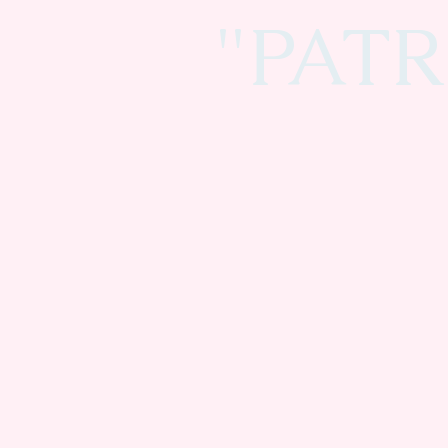
"PATR
Stefan Pescheck, Thomas Rohmer