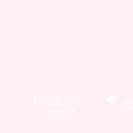
T: +49 9131
thea
9209931
@gm
F: +49 9131
9209788