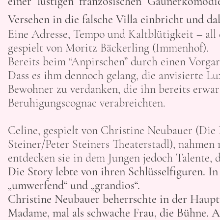
einer lustigen französischen Gaunerkomöd
Versehen in die falsche Villa einbricht und d
Eine Adresse, Tempo und Kaltblütigkeit – all
gespielt von
Moritz Bäckerling
(Immenhof).
Bereits beim “Anpirschen” durch einen Vorg
Dass es ihm dennoch gelang, die anvisierte Lux
Bewohner zu verdanken, die ihn bereits erwar
Beruhigungscognac verabreichten.
Celine, gespielt von
Christine Neubauer
(Die 
Steiner
/Peter Steiners Theaterstadl), nahmen
entdecken sie in dem Jungen jedoch Talente, 
Die Story lebte von ihren Schlüsselfiguren. 
„umwerfend“ und „grandios“.
Christine Neubauer beherrschte in der Hauptr
Madame, mal als schwache Frau, die Bühne. A