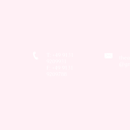
T: +49 9131
thea
9209931
@gm
F: +49 9131
9209788