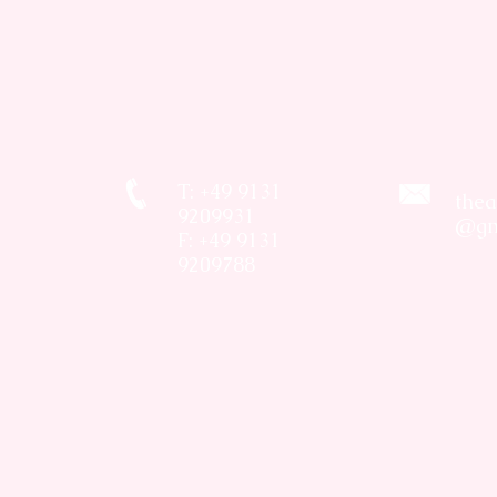
T: +49 9131
thea
9209931
@gm
F: +49 9131
9209788