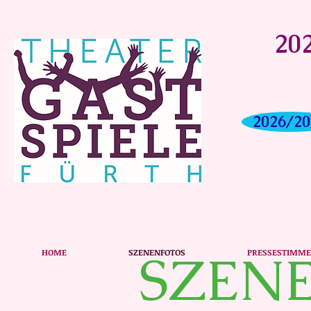
202
2026/20
SZEN
HOME
SZENENFOTOS
PRESSESTIMM