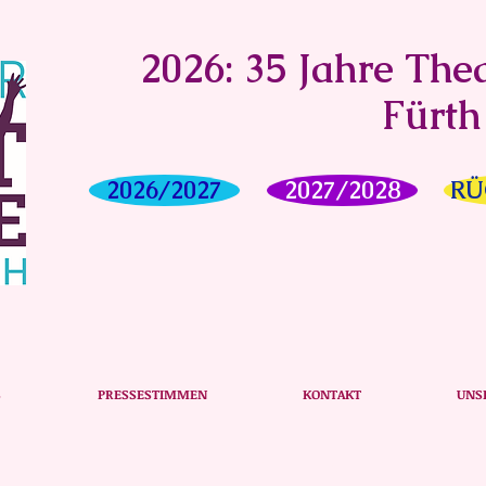
2026: 35 Jahre Thea
Fürth
2026/2027
2027/2028
RÜ
S
PRESSESTIMMEN
KONTAKT
UNS
EIT 2021/202