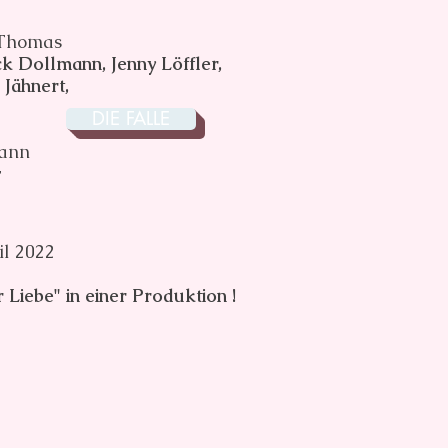
t Thomas
ick Dollmann, Jenny Löffler,
Jähnert,
DIE FALLE
mann
r
il 2022
 Liebe" in einer Produktion !