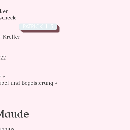
ker
escheck
PATRICK 1,5
-Kreller
022
e *
Jubel und Begeisterung *
Maude
iggins