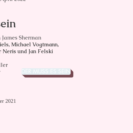
sein
n James Sherman
iels, Michael Vogtmann,
 Neris und Jan Felski
ler
DER MUSS ES SEIN
r
er 2021