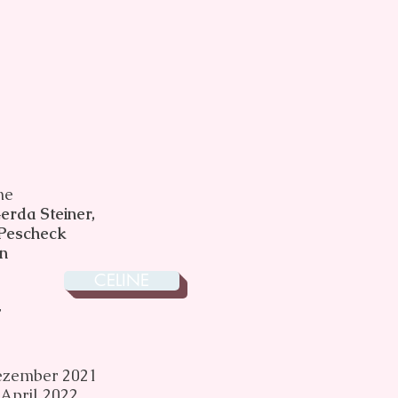
me
erda Steiner,
 Pescheck
n
CELINE
r
ezember 2021
April 2022