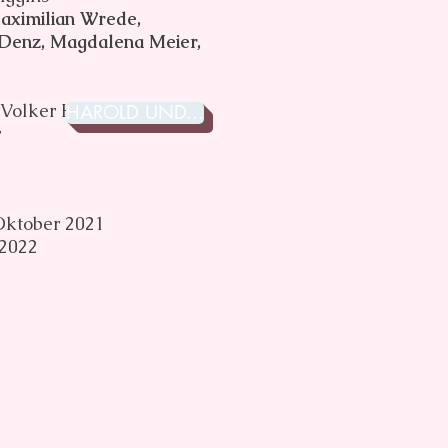
aximilian Wrede,
Denz, Magdalena Meier,
Volker Hertlein
HAROLD UND...
r
Oktober 2021
 2022