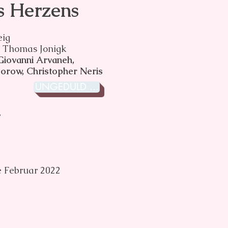
s Herzens
eig
n Thomas Jonigk
Giovanni Arvaneh,
orow, Christopher Neris
UNGEDULD ...
r
e Februar 2022