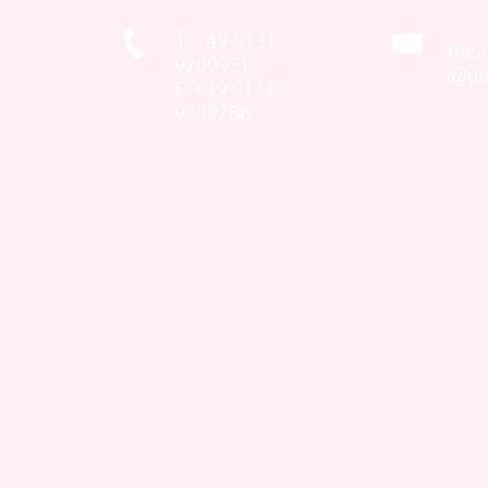
T: +49 9131
thea
9209931
@gm
F: +49 9131
9209788