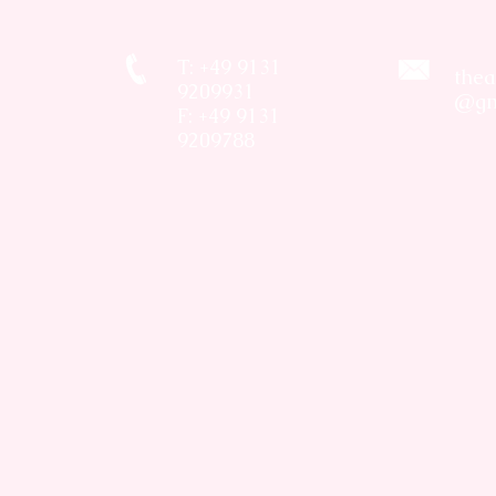
T: +49 9131
thea
9209931
@gm
F: +49 9131
9209788