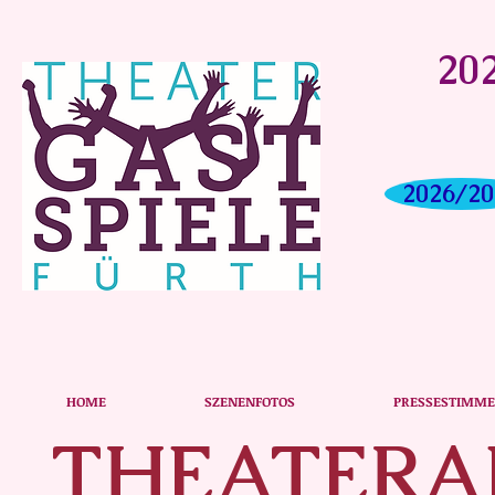
202
2026/20
HOME
SZENENFOTOS
PRESSESTIMM
THEATER