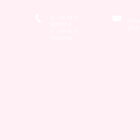
T: +49 9131
thea
9209931
@gm
F: +49 9131
9209788