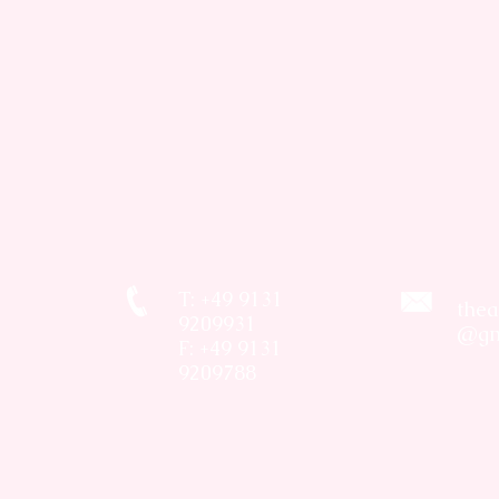
T: +49 9131
thea
9209931
@gm
F: +49 9131
9209788