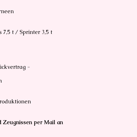
rneen
,5 t / Sprinter 3,5 t
ückvertrag -
n
Produktionen
d Zeugnissen per Mail an