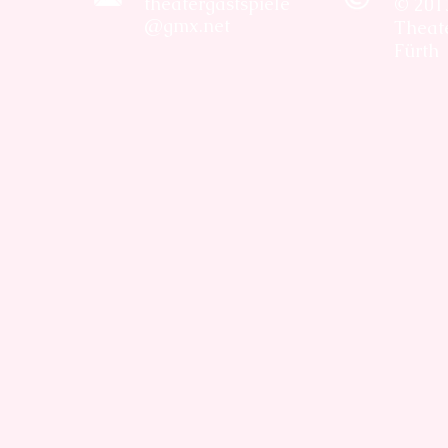
theatergastspiele
© 201
@gmx.net
Theate
Fürth