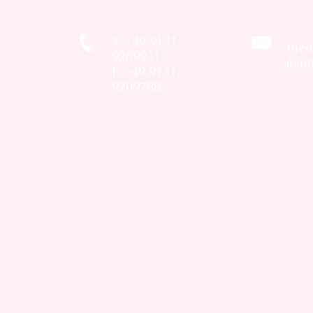
T: +49 9131
thea
9209931
@gm
F: +49 9131
9209788