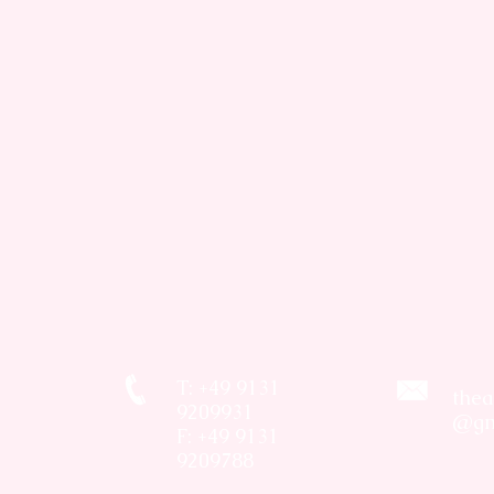
T: +49 9131
thea
9209931
@gm
F: +49 9131
9209788