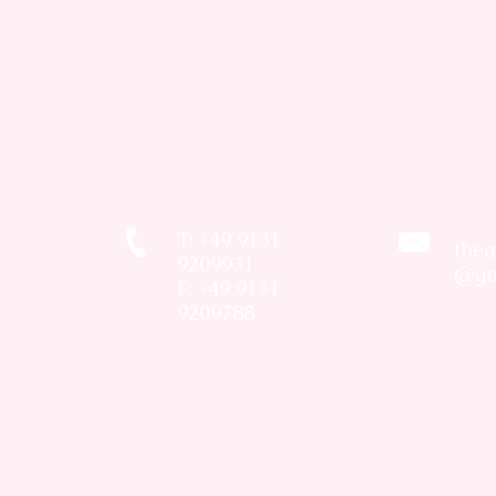
T: +49 9131
thea
9209931
@gm
F: +49 9131
9209788