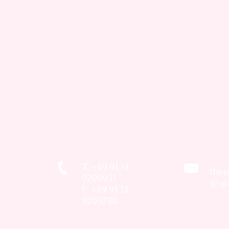
T: +49 9131
thea
9209931
@gm
F: +49 9131
9209788