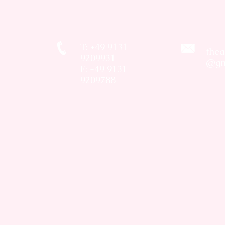
T: +49 9131
thea
9209931
@gm
F: +49 9131
9209788