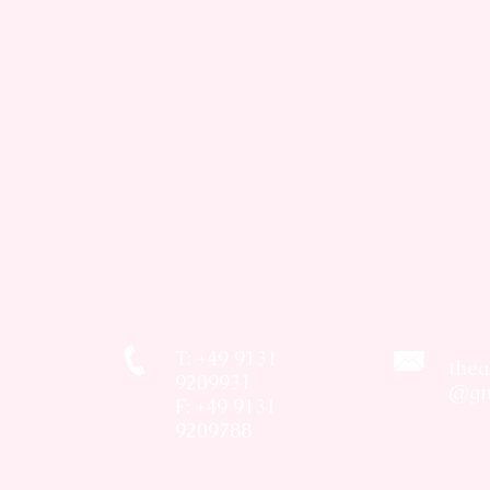
T: +49 9131
thea
9209931
@gm
F: +49 9131
9209788