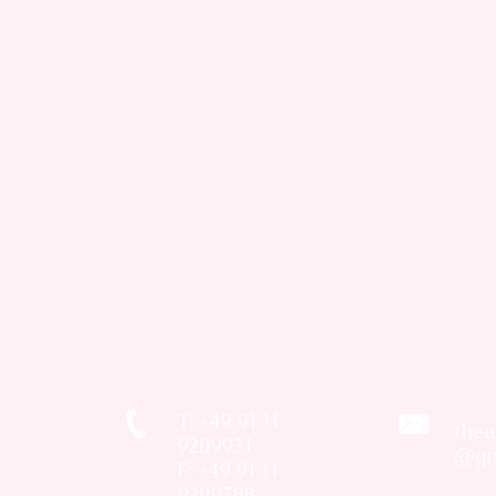
T: +49 9131
thea
9209931
@gm
F: +49 9131
9209788