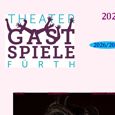
202
2026/20
HOME
SZENENFOTOS
PRESSESTIMM